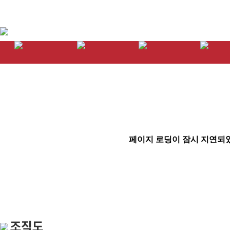
회원권뱅크:리조트,골프,콘도,휘트니스 회
조직도